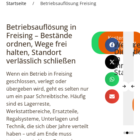
Startseite
/
Betriebsauflösung Freising
Betriebsauflösung in
Freising – Bestände
Direkt per
Kostenlose
ordnen, Wege frei
WhatsApp
Besichtigung
Weiter
Wohnungsauflösung
Haushaltsauflö
Entrümp
Fi
schreiben
anfragen
Dienstl
halten, Standort
Freising
Freising
Freising
Fr
in
verlässlich schließen
Ihrer
Stadt
Wenn ein Betrieb in Freising
geschlossen, verlegt oder
übergeben wird, geht es selten nur
um ein paar Schreibtische. Häufig
Mehr
Mehr
Mehr
sind es Lagerreste,
erfahren
erfahren
erfahre
Werkstattbereiche, Ersatzteile,
Regalsysteme, Unterlagen und
Technik, die sich über Jahre verteilt
haben – und am Ende muss