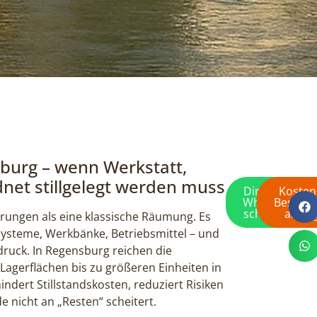
burg – wenn Werkstatt,
net stillgelegt werden muss
Direkt per
Kosten
WhatsApp
Besicht
schreiben
anfra
rungen als eine klassische Räumung. Es
ysteme, Werkbänke, Betriebsmittel – und
ruck. In Regensburg reichen die
agerflächen bis zu größeren Einheiten in
ndert Stillstandskosten, reduziert Risiken
 nicht an „Resten“ scheitert.