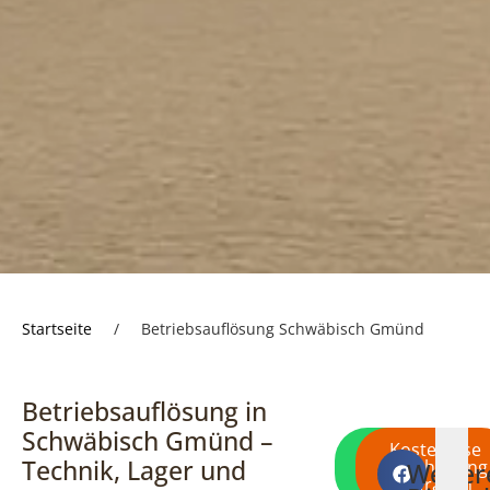
Startseite
/
Betriebsauflösung Schwäbisch Gmünd
Betriebsauflösung in
Schwäbisch Gmünd –
Direkt per
Kostenlose
Technik, Lager und
WhatsApp
Besichtigung
Weiter
Wohnungsauflösung
Haushaltsaufl
Entrümp
F
schreiben
anfragen