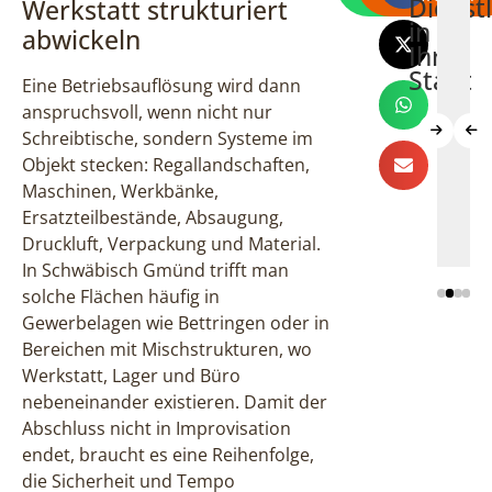
Dienst
Werkstatt strukturiert
Schwäbisch
Schwäbisch
Schwäbi
S
in
abwickeln
Gmünd
Gmünd
Gmünd
G
Ihrer
Stadt
Eine Betriebsauflösung wird dann
anspruchsvoll, wenn nicht nur
Schreibtische, sondern Systeme im
Objekt stecken: Regallandschaften,
Mehr
Mehr
Mehr
Maschinen, Werkbänke,
erfahren
erfahren
erfahr
Ersatzteilbestände, Absaugung,
Druckluft, Verpackung und Material.
In Schwäbisch Gmünd trifft man
solche Flächen häufig in
Gewerbelagen wie Bettringen oder in
Bereichen mit Mischstrukturen, wo
Werkstatt, Lager und Büro
nebeneinander existieren. Damit der
Abschluss nicht in Improvisation
endet, braucht es eine Reihenfolge,
die Sicherheit und Tempo