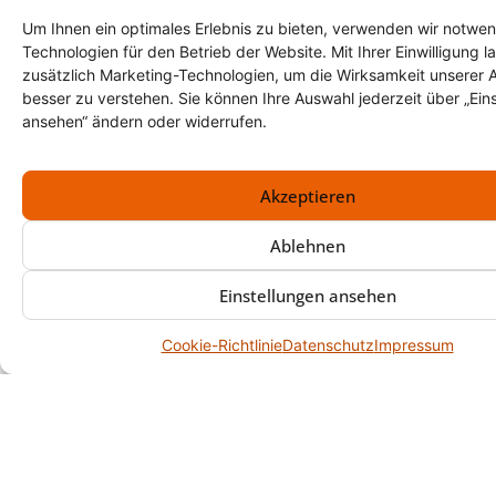
und hält das Objekt übersichtlich.
Um Ihnen ein optimales Erlebnis zu bieten, verwenden wir notwe
Technologien für den Betrieb der Website. Mit Ihrer Einwilligung l
Woran erkenne ich, dass die
zusätzlich Marketing-Technologien, um die Wirksamkeit unserer 
Fläche wirklich übergabefertig
besser zu verstehen. Sie können Ihre Auswahl jederzeit über „Ein
ist?
ansehen“ ändern oder widerrufen.
Wenn alle Funktionsinseln
abgeschlossen sind, Nebenräume
Akzeptieren
und Außenflächen leer sind und keine
Resthaufen in Nischen stehen. Prüfen
Ablehnen
Sie auch Technikräume, Spinde und
Einstellungen ansehen
Lager unter Treppen. Ein
Abschlussrundgang mit Liste
Cookie-Richtlinie
Datenschutz
Impressum
verhindert, dass kleine Ecken
vergessen werden.