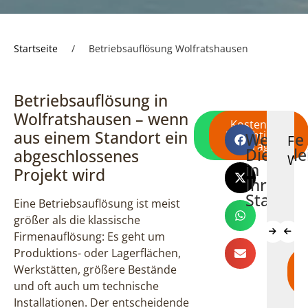
Startseite
/
Betriebsauflösung Wolfratshausen
Betriebsauflösung in
Wolfratshausen – wenn
Direkt per
Kostenlose
aus einem Standort ein
WhatsApp
Besichtigung
Weitere
Wohnungsauflösung
Haushaltsauflösu
Entrümpel
Fir
schreiben
anfragen
Dienstl
abgeschlossenes
Wolfratshausen
Wolfratshausen
Wolfratsh
Wol
in
Projekt wird
Ihrer
Stadt
Eine Betriebsauflösung ist meist
größer als die klassische
Firmenauflösung: Es geht um
Produktions- oder Lagerflächen,
Mehr
Mehr
Mehr
Werkstätten, größere Bestände
erfahren
erfahren
erfahren
und oft auch um technische
Installationen. Der entscheidende