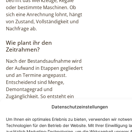
betrifft das Werkzeuge, Regale
oder bestimmte Maschinen. Ob
sich eine Anrechnung lohnt, hängt
von Zustand, Vollständigkeit und
Nachfrage ab.
Wie plant ihr den
Zeitrahmen?
Nach der Bestandsaufnahme wird
der Aufwand in Etappen gegliedert
und an Termine angepasst.
Entscheidend sind Menge,
Demontagegrad und
Zugänglichkeit. So entsteht ein
realistischer Plan statt eines
Datenschutzeinstellungen
optimistischen Ratespiels.
Um Ihnen ein optimales Erlebnis zu bieten, verwenden wir notwe
Muss der Betrieb während
Technologien für den Betrieb der Website. Mit Ihrer Einwilligung l
der Auflösung stillstehen?
zusätzlich Marketing-Technologien, um die Wirksamkeit unserer 