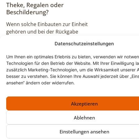
Theke, Regalen oder
Beschilderung?
Wenn solche Einbauten zur Einheit
gehören und bei der Rückgabe
entfernt werden müssen, planen
Datenschutzeinstellungen
wir die Demontage mit ein. Der
genaue Umfang wird bei der
Um Ihnen ein optimales Erlebnis zu bieten, verwenden wir notwe
Begehung festgelegt.
Technologien für den Betrieb der Website. Mit Ihrer Einwilligung l
zusätzlich Marketing-Technologien, um die Wirksamkeit unserer 
Kann Inventar für einen
besser zu verstehen. Sie können Ihre Auswahl jederzeit über „Ein
Umzug an einen neuen
ansehen“ ändern oder widerrufen.
Standort vorbereitet
werden?
Akzeptieren
Ja. Wenn bestimmte Möbel oder
Geräte weiterverwendet werden
Ablehnen
sollen, trennen wir sie sauber ab
Einstellungen ansehen
und bereiten sie so vor, dass sie