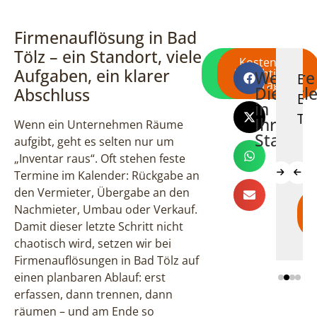
Firmenauflösung in Bad
Tölz – ein Standort, viele
Direkt per
Kostenlose
Aufgaben, ein klarer
WhatsApp
Besichtigung
Weitere
Wohnungsauflösung
Haushaltsauflösu
Entrümpe
Be
schreiben
anfragen
Dienstl
Abschluss
Bad
Bad
Bad
Ba
in
Tölz
Tölz
Tölz
Töl
Ihrer
Wenn ein Unternehmen Räume
Stadt
aufgibt, geht es selten nur um
„Inventar raus“. Oft stehen feste
Termine im Kalender: Rückgabe an
den Vermieter, Übergabe an den
Mehr
Mehr
Mehr
Nachmieter, Umbau oder Verkauf.
erfahren
erfahren
erfahren
Damit dieser letzte Schritt nicht
chaotisch wird, setzen wir bei
Firmenauflösungen in Bad Tölz auf
einen planbaren Ablauf: erst
erfassen, dann trennen, dann
räumen – und am Ende so