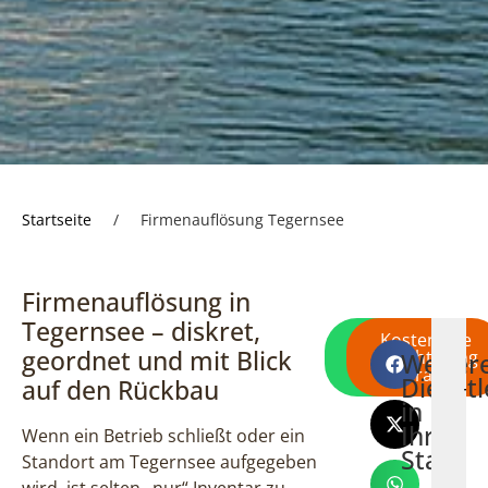
Startseite
/
Firmenauflösung Tegernsee
Firmenauflösung in
Tegernsee – diskret,
Direkt per
Kostenlose
geordnet und mit Blick
WhatsApp
Besichtigung
Weiter
Wohnungsaufl
Haushalt
En
schreiben
anfragen
Dienstl
auf den Rückbau
Tegernsee
Tegerns
Te
in
Ihrer
Wenn ein Betrieb schließt oder ein
Stadt
Standort am Tegernsee aufgegeben