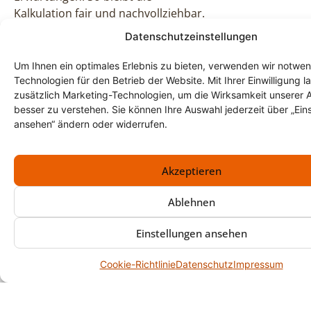
Kalkulation fair und nachvollziehbar.
Datenschutzeinstellungen
Wie schnell lässt sich ein
Standort am Tegernsee
Um Ihnen ein optimales Erlebnis zu bieten, verwenden wir notwe
räumen?
Technologien für den Betrieb der Website. Mit Ihrer Einwilligung l
zusätzlich Marketing-Technologien, um die Wirksamkeit unserer 
Nach der Besichtigung können wir
besser zu verstehen. Sie können Ihre Auswahl jederzeit über „Ein
den Umfang in der Regel gut
ansehen“ ändern oder widerrufen.
einschätzen. Entscheidend sind
Zugänge, Etagen, Zeitfenster und
Akzeptieren
mögliche Rückbaupunkte. Wenn ein
Termin fix ist, legen wir den Ablauf
Ablehnen
so, dass die Räumung konzentriert
und planbar bleibt.
Einstellungen ansehen
Cookie-Richtlinie
Datenschutz
Impressum
Über Uns