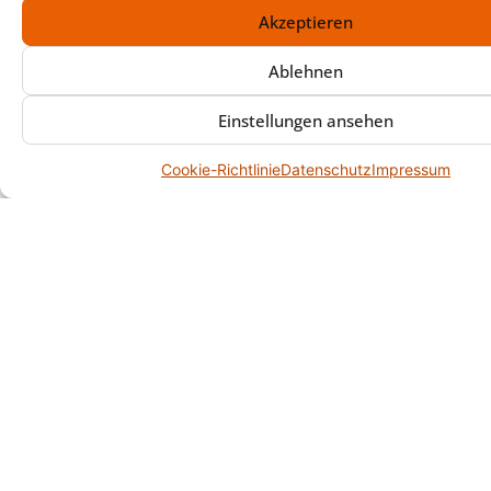
Akzeptieren
Ja. Wichtig sind klare Vorgaben: Was
bleibt, was darf weg, welche Bereiche
Ablehnen
gehören dazu? Wir bündeln
Rückfragen und können den
Einstellungen ansehen
Fortschritt dokumentieren, damit Sie
nicht ständig erreichbar sein müssen.
Cookie-Richtlinie
Datenschutz
Impressum
Über Uns
Antiklounge Augsburg – Ihr Ansprechpartner für
Entrümpelungen sowie Haushalts-, Wohnungs-,
Firmen- und Betriebsauflösungen in Augsburg und
Umgebung. Persönlich, zuverlässig und mit klaren
Abläufen.