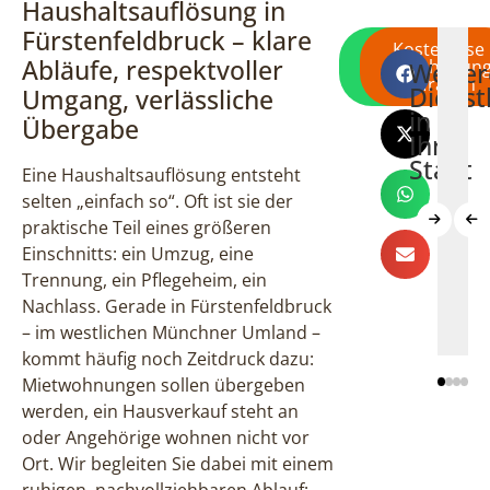
Haushaltsauflösung in
Fürstenfeldbruck – klare
Direkt per
Kostenlose
Abläufe, respektvoller
WhatsApp
Besichtigun
Weiter
Firmenauflös
Wohnun
E
schreiben
anfragen
Dienst
Umgang, verlässliche
Fürstenfeldbr
Fürsten
F
in
Übergabe
Ihrer
Stadt
Eine Haushaltsauflösung entsteht
selten „einfach so“. Oft ist sie der
praktische Teil eines größeren
Einschnitts: ein Umzug, eine
Mehr
Meh
Trennung, ein Pflegeheim, ein
erfahren
erfah
Nachlass. Gerade in Fürstenfeldbruck
– im westlichen Münchner Umland –
kommt häufig noch Zeitdruck dazu:
Mietwohnungen sollen übergeben
werden, ein Hausverkauf steht an
oder Angehörige wohnen nicht vor
Ort. Wir begleiten Sie dabei mit einem