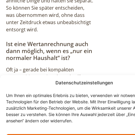
ähnliche Dinge und halten sie separat.
So können Sie später entscheiden,
was übernommen wird, ohne dass
unter Zeitdruck etwas unbeabsichtigt
entsorgt wird.
Ist eine Wertanrechnung auch
dann möglich, wenn es „nur ein
normaler Haushalt“ ist?
Oft ja – gerade bei kompakten
Wertpositionen wie Schmuck, Silber
Datenschutzeinstellungen
oder Uhren. Ob sich eine Anrechnung
lohnt, hängt vom Zustand und von
Um Ihnen ein optimales Erlebnis zu bieten, verwenden wir notwe
der Nachfrage ab. Wir rechnen nur
Technologien für den Betrieb der Website. Mit Ihrer Einwilligung l
an, was realistisch verwertbar ist.
zusätzlich Marketing-Technologien, um die Wirksamkeit unserer 
besser zu verstehen. Sie können Ihre Auswahl jederzeit über „Ein
Kann ich die
ansehen“ ändern oder widerrufen.
Haushaltsauflösung aus der
Ferne koordinieren?