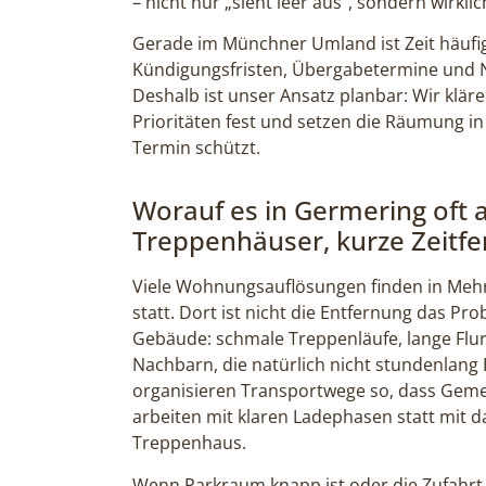
– nicht nur „sieht leer aus“, sondern wirklich 
Gerade im Münchner Umland ist Zeit häufig
Kündigungsfristen, Übergabetermine und N
Deshalb ist unser Ansatz planbar: Wir klär
Prioritäten fest und setzen die Räumung in
Termin schützt.
Worauf es in Germering of
Treppenhäuser, kurze Zeitfe
Viele Wohnungsauflösungen finden in Me
statt. Dort ist nicht die Entfernung das Pr
Gebäude: schmale Treppenläufe, lange Flu
Nachbarn, die natürlich nicht stundenlang
organisieren Transportwege so, dass Gemei
arbeiten mit klaren Ladephasen statt mit 
Treppenhaus.
Wenn Parkraum knapp ist oder die Zufahrt n