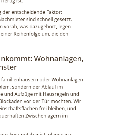
fertig ist.
 der entscheidende Faktor:
achmieter sind schnell gesetzt.
en vorab, was dazugehört, legen
 einer Reihenfolge um, die den
t ankommt: Wohnanlagen,
nster
hrfamilienhäusern oder Wohnanlagen
oblem, sondern der Ablauf im
re und Aufzüge mit Hausregeln und
 Blockaden vor der Tür möchten. Wir
nschaftsflächen frei bleiben, und
dauerhaften Zwischenlagern im
ur kurz nutzbar ist, planen wir