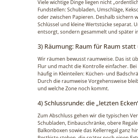
Viele wichtige Dinge liegen nicht „ordentli
Fundstellen: Schubladen, Umschläge, Keks
oder zwischen Papieren. Deshalb sichern w
Schlüssel und kleine Wertstücke separat. U
entsorgt, sondern gesammelt und später i
3) Räumung: Raum für Raum statt üb
Wir räumen bewusst raumweise. Das ist übe
Flur und macht die Kontrolle einfacher. B
häufig in Kleinteilen: Küchen- und Badsch
Durch die raumweise Vorgehensweise bleibt 
und welche Zone noch kommt.
4) Schlussrunde: die „letzten Ecke
Zum Abschluss gehen wir die typischen Verg
Schubladen, Einbauschränke, obere Regale
Balkonboxen sowie das Kellerregal ganz hin
Restkiste stehen, die später noch einen Ext