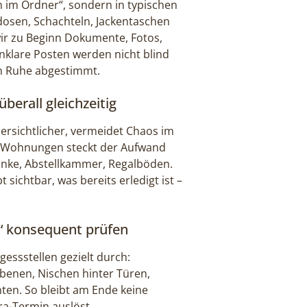
ch im Ordner“, sondern in typischen
dosen, Schachteln, Jackentaschen
ir zu Beginn Dokumente, Fotos,
nklare Posten werden nicht blind
n Ruhe abgestimmt.
erall gleichzeitig
rsichtlicher, vermeidet Chaos im
ei Wohnungen steckt der Aufwand
ränke, Abstellkammer, Regalböden.
sichtbar, was bereits erledigt ist –
n“ konsequent prüfen
essstellen gezielt durch:
benen, Nischen hinter Türen,
ten. So bleibt am Ende keine
ra-Termin auslöst.