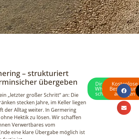
ring – strukturiert
erminsicher übergeben
Direkt per
Kostenlose
WhatsApp
Besichtigun
schreiben
anfragen
in „letzter großer Schritt“ an: Die
änken stecken Jahre, im Keller liegen
t der Alltag weiter. In Germering
 ohne Hektik zu lösen. Wir schaffen
rennen Verwertbares vom
nde eine klare Übergabe möglich ist