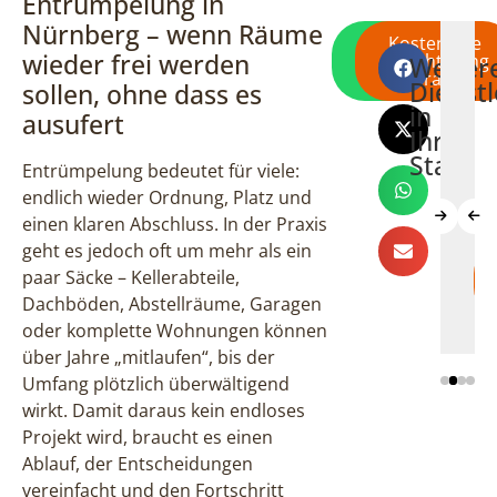
Entrümpelung in
Nürnberg – wenn Räume
Direkt per
Kostenlose
wieder frei werden
WhatsApp
Besichtigung
Weiter
Wohnungsauflösung
Haushaltsaufl
Betriebs
Fi
schreiben
anfragen
Dienst
sollen, ohne dass es
Nürnberg
Nürnberg
Nürnber
N
in
ausufert
Ihrer
Stadt
Entrümpelung bedeutet für viele:
endlich wieder Ordnung, Platz und
einen klaren Abschluss. In der Praxis
geht es jedoch oft um mehr als ein
Mehr
Mehr
Mehr
paar Säcke – Kellerabteile,
erfahren
erfahren
erfahr
Dachböden, Abstellräume, Garagen
oder komplette Wohnungen können
über Jahre „mitlaufen“, bis der
Umfang plötzlich überwältigend
wirkt. Damit daraus kein endloses
Projekt wird, braucht es einen
Ablauf, der Entscheidungen
vereinfacht und den Fortschritt