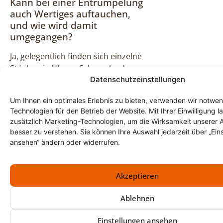
Kann bei einer Entrümpelung
auch Wertiges auftauchen,
und wie wird damit
umgegangen?
Ja, gelegentlich finden sich einzelne
Stücke wie Uhren, Schmuck oder
Datenschutzeinstellungen
Silber. Damit das nicht alles
ausbremst, werden potenziell
Um Ihnen ein optimales Erlebnis zu bieten, verwenden wir notwe
interessante Teile früh separiert und
Technologien für den Betrieb der Website. Mit Ihrer Einwilligung l
gesichert. Der restliche Ablauf läuft
zusätzlich Marketing-Technologien, um die Wirksamkeit unserer 
weiter, sodass die Entrümpelung
besser zu verstehen. Sie können Ihre Auswahl jederzeit über „Ein
planbar bleibt.
ansehen“ ändern oder widerrufen.
Was sind typische Stellen, die
nach einer Entrümpelung
Akzeptieren
noch übersehen werden?
Ablehnen
Oft bleiben Inhalte in Abseiten, auf
Schrankoberseiten, hinter
Einstellungen ansehen