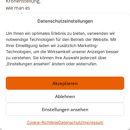
Kronenstellung,
wie man es
von vielen
Datenschutzeinstellungen
Armbanduhren
kennt. Diese
Um Ihnen ein optimales Erlebnis zu bieten, verwenden wir
Unterschiede
notwendige Technologien für den Betrieb der Website. Mit
helfen bei der
Ihrer Einwilligung laden wir zusätzlich Marketing-
groben
Technologien, um die Wirksamkeit unserer Anzeigen besser
Einordnung,
zu verstehen. Sie können Ihre Auswahl jederzeit über
sind aber
„Einstellungen ansehen“ ändern oder widerrufen.
allein kein
Werturteil.
Akzeptieren
Wichtig ist
der
Ablehnen
praktische
Einstellungen ansehen
Zustand.
Fehlt der
Cookie-Richtlinie
Datenschutz
Impressum
Schlüssel,