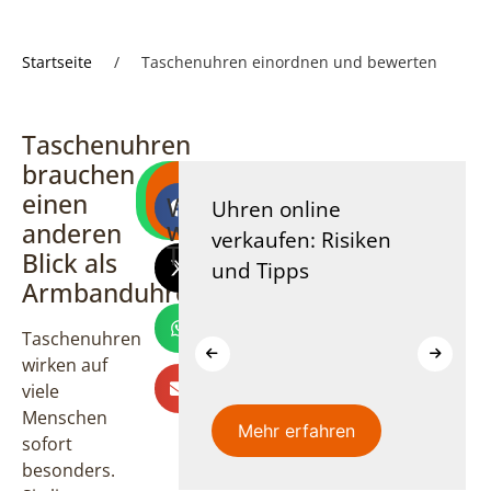
Startseite
/
Taschenuhren einordnen und bewerten
Taschenuhren
brauchen
Direkt per
Kostenlose
einen
WhatsApp
Besichtigung
Weitere
ne ich eine
Uhren online
schreiben
anfragen
wissenswerte
anderen
e Uhr?
verkaufen: Risiken
Themen
Blick als
und Tipps
Armbanduhren
Taschenuhren
wirken auf
viele
Menschen
fahren
Mehr erfahren
sofort
besonders.