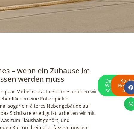
mes – wenn ein Zuhause im
lossen werden muss
Direkt per
Koste
WhatsApp
Besich
schreiben
anfr
in paar Möbel raus“. In Pöttmes erleben wir
enflächen eine Rolle spielen:
al sogar ein älteres Nebengebäude auf
s Sichtbare erledigt ist, arbeiten wir mit
t, was zum Haushalt gehört, und
 jeden Karton dreimal anfassen müssen.