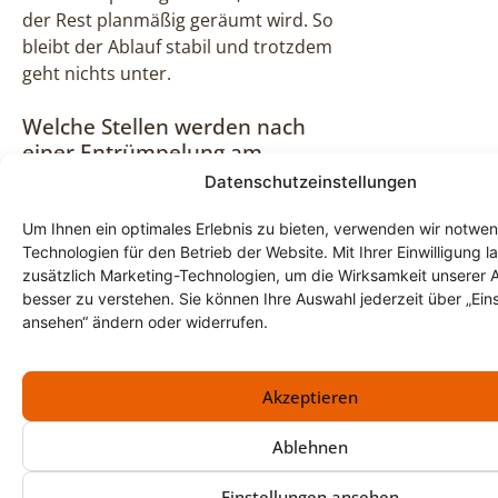
der Rest planmäßig geräumt wird. So
bleibt der Ablauf stabil und trotzdem
geht nichts unter.
Welche Stellen werden nach
einer Entrümpelung am
häufigsten vergessen?
Datenschutzeinstellungen
Oft bleiben Kleinteile oben auf
Um Ihnen ein optimales Erlebnis zu bieten, verwenden wir notwe
Schränken, in versteckten Ecken
Technologien für den Betrieb der Website. Mit Ihrer Einwilligung l
hinter Regalen oder in den kleinen
zusätzlich Marketing-Technologien, um die Wirksamkeit unserer 
besser zu verstehen. Sie können Ihre Auswahl jederzeit über „Ein
Abseiten unterm Dach liegen. In
ansehen“ ändern oder widerrufen.
Häusern rund um Pöttmes sitzen
Reste außerdem gern ganz hinten in
Kellerboxen oder in einem Schuppen
Akzeptieren
am Hof. Eine letzte Kontrollrunde
über jede Fläche setzt den Punkt –
Ablehnen
ohne dass später noch „eine Kiste im
Paar-Tal-Keller“ übrig bleibt.
Einstellungen ansehen