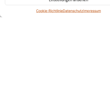
Cookie-Richtlinie
Datenschutz
Impressum
Über Uns
Antiklounge Augsburg – Ihr Ansprechpartner für
Entrümpelungen sowie Haushalts-, Wohnungs-,
Firmen- und Betriebsauflösungen in Augsburg und
Umgebung. Persönlich, zuverlässig und mit klaren
Abläufen.
Dienstleistungen
Betriebsauflösung
Entrümpelung
Firmenauflösung
Haushaltsauflösung
Wohnungsauflösung