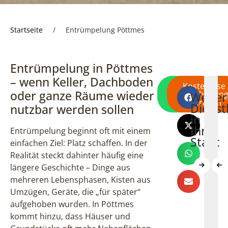
Startseite
/
Entrümpelung Pöttmes
Entrümpelung in Pöttmes
– wenn Keller, Dachboden
Direkt per
Kostenlose
oder ganze Räume wieder
WhatsApp
Besichtigun
Weiter
Wohnungsauflösun
Haushaltsauf
Betrieb
F
schreiben
anfragen
Dienst
nutzbar werden sollen
Pöttmes
Pöttmes
Pöttme
P
in
Ihrer
Entrümpelung beginnt oft mit einem
Stadt
einfachen Ziel: Platz schaffen. In der
Realität steckt dahinter häufig eine
längere Geschichte – Dinge aus
mehreren Lebensphasen, Kisten aus
Mehr
Mehr
Meh
Umzügen, Geräte, die „für später“
erfahren
erfahren
erfah
aufgehoben wurden. In Pöttmes
kommt hinzu, dass Häuser und